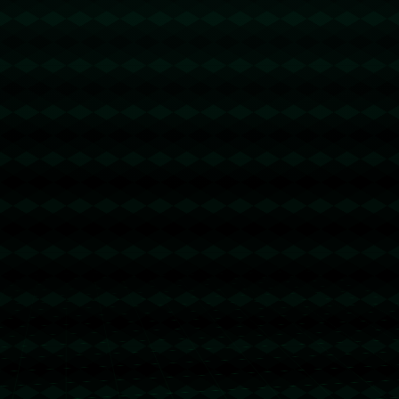
例如，在篮板争抢上，湖人队全员积极参与，将多次失误化解为快攻转
化。戴维斯和贾里德·范德比尔特在内线拉开了巨大的护框优势，同时，
奥斯汀·里夫斯等年轻球员在关键时刻的拼抢也为全队注入了能量。而独
行侠则在这一环节显得疲软，未能抢下足够多的关键篮板。
### **焦点球星对比：勒布朗的稳定与东契奇的激情**
不得不提的是，**勒布朗·詹姆斯的稳定发挥是湖人取胜的重要保障**。
尽管勒布朗的得分不像巅峰时期那么犀利，但他的经验和组织能力在比
赛中起到了穿针引线的作用。反观东契奇，则是在激情与压力的交替中
迷失——尽管数据出色，但他在最后时刻的几次失误直接葬送了独行侠
的希望。
这场比赛不仅是两支球队的正面对决，更像是两位时代球星的一次较
量。从勒布朗的从容到东契奇的激情，两种截然不同的篮球哲学碰撞出
了精彩火花，也让比赛更具看点。
### **结语：湖人保持竞争力，东契奇仍需成长**
本场比赛，湖人以协作和策略笑到最后，而独行侠的表现则为他们未来
的战术调整敲响了警钟。湖人用胜利证明了团队篮球的力量，而独行侠
则需要在东契奇的天赋之外，找到更多可以依靠的支援。**下一场比赛
的走势，或许将为两队的命运留下更多伏笔**。