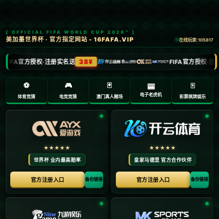
首页
>
新闻中心
新闻中心
湖人击败独行侠 东契奇19+15+12.
发布时间：2026-02-09
**湖人击败独行侠 东契奇19+15+12，精彩对决再现赛场魅力**